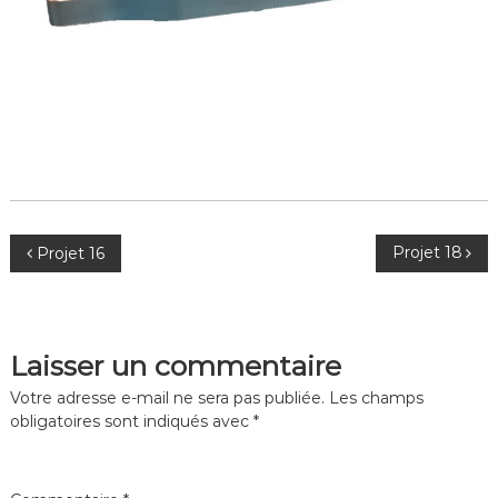
N
Projet 18
Projet 16
a
v
Laisser un commentaire
i
Votre adresse e-mail ne sera pas publiée.
Les champs
obligatoires sont indiqués avec
*
g