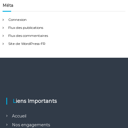
:
Méta
Connexion
Flux des publications
Flux des commentaires
Site de WordPress-FR
Liens Importants
Accueil
Nos engagements