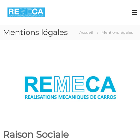
A
l
l
e
r
Mentions légales
Accueil
Mentions légales
a
u
c
o
n
t
e
n
u
Raison Sociale