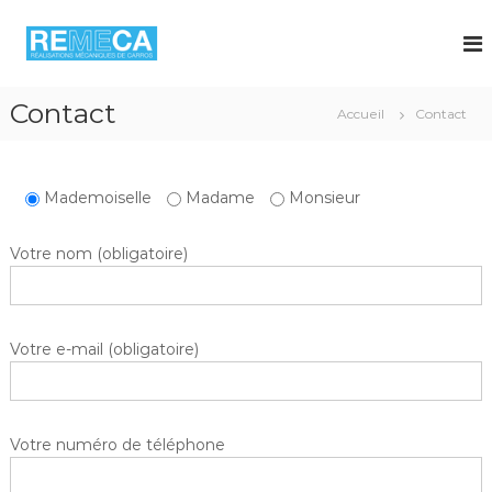
A
l
l
e
r
Contact
Accueil
Contact
a
u
c
o
Mademoiselle
Madame
Monsieur
n
t
Votre nom (obligatoire)
e
n
u
Votre e-mail (obligatoire)
Votre numéro de téléphone