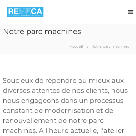
A
l
l
e
r
Notre parc machines
a
u
Accueil
Notre parc machines
c
o
n
t
e
n
Soucieux de répondre au mieux aux
u
diverses attentes de nos clients, nous
nous engageons dans un processus
constant de modernisation et de
renouvellement de notre parc
machines. A l’heure actuelle, l’atelier